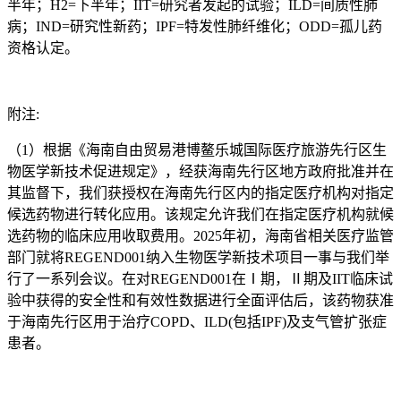
半年；H2=下半年；IIT=研究者发起的试验；ILD=间质性肺
病；IND=研究性新药；IPF=特发性肺纤维化；ODD=孤儿药
资格认定。
附注:
（1）根据《海南自由贸易港博鳌乐城国际医疗旅游先行区生
物医学新技术促进规定》，经获海南先行区地方政府批准并在
其监督下，我们获授权在海南先行区内的指定医疗机构对指定
候选药物进行转化应用。该规定允许我们在指定医疗机构就候
选药物的临床应用收取费用。2025年初，海南省相关医疗监管
部门就将REGEND001纳入生物医学新技术项目一事与我们举
行了一系列会议。在对REGEND001在Ⅰ期，Ⅱ期及IIT临床试
验中获得的安全性和有效性数据进行全面评估后，该药物获准
于海南先行区用于治疗COPD、ILD(包括IPF)及支气管扩张症
患者。