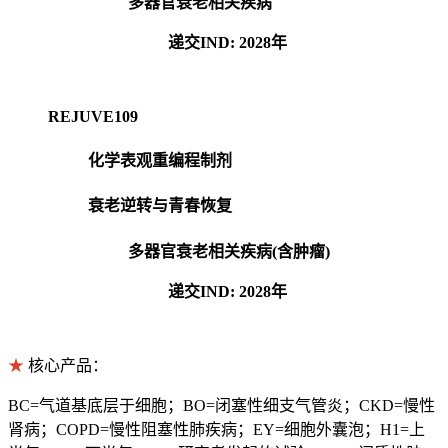
多器官衰老相关疾病
递交IND: 2028年
REJUVE109
化学表观重编程制剂
衰老逆转与青春恢复
多器官衰老相关疾病(含肿瘤)
递交IND: 2028年
★
核心产品：
BC=气道基底层于细胞；BO=闭塞性细支气管炎；CKD=慢性
肾病；COPD=慢性阻塞性肺疾病；EY=细胞外囊泡；H1=上